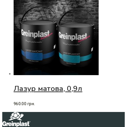
Лазур матова, 0,9л
960.00
грн.