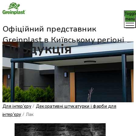
Toggl
menu
Офіційний представник
Greinplast в Київському регіоні
Продукція
Для інтер'єру
/
Декоративні штукатурки і фарби для
інтер'єру
/
Лак