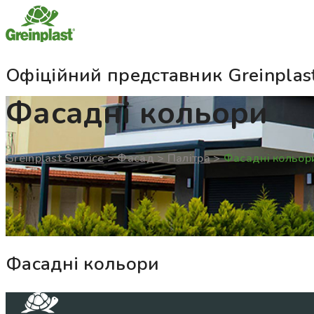
Офіційний представник Greinplast
Фасадні кольори
Greinplast Service
>
Фасад
>
Палітра
>
Фасадні кольор
Фасадні кольори