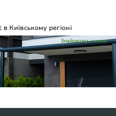
 в Київському регіоні
Знайомтесь з нами
и