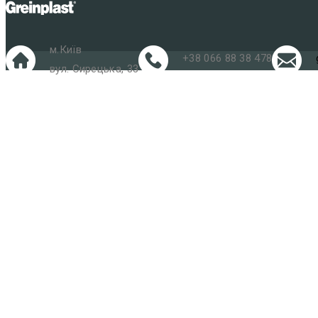
м.Київ
+38 066 88 38 478
вул. Сирецька, 33