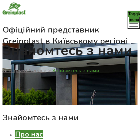
Toggl
menu
Офіційний представник
Greinplast в Київському регіоні
Знайомтесь з нами
Greinplast Service
>
Знайомтесь з нами
Знайомтесь з нами
Про нас