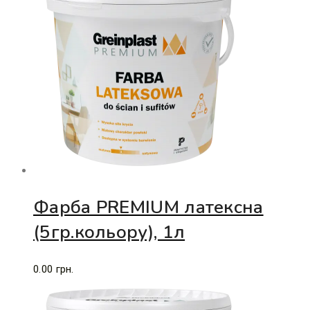
Фарба PREMIUM латексна
(5гр.кольору), 1л
0.00
грн.