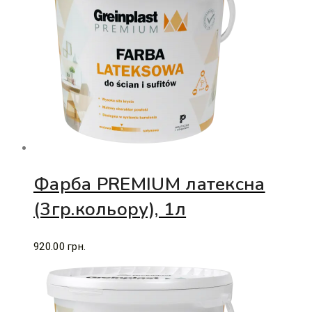
Фарба PREMIUM латексна
(3гр.кольору), 1л
920.00
грн.