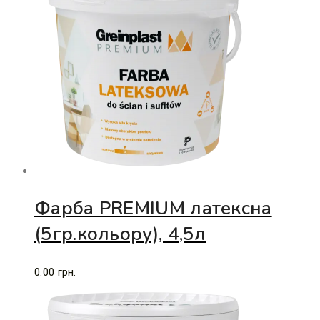
Фарба PREMIUM латексна
(5гр.кольору), 4,5л
0.00
грн.