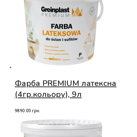
Фарба PREMIUM латексна
(4гр.кольору), 9л
9890.00
грн.