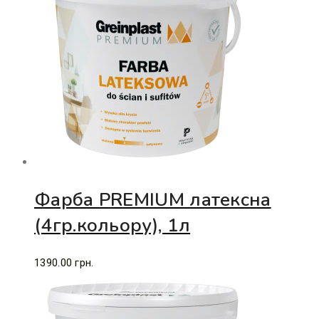
Фарба PREMIUM латексна
(4гр.кольору), 1л
1390.00
грн.