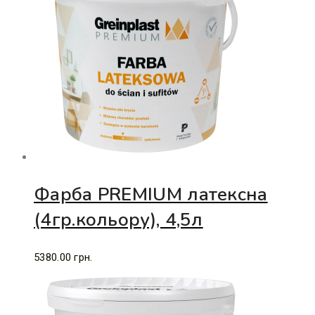
Фарба PREMIUM латексна
(4гр.кольору), 4,5л
5380.00
грн.