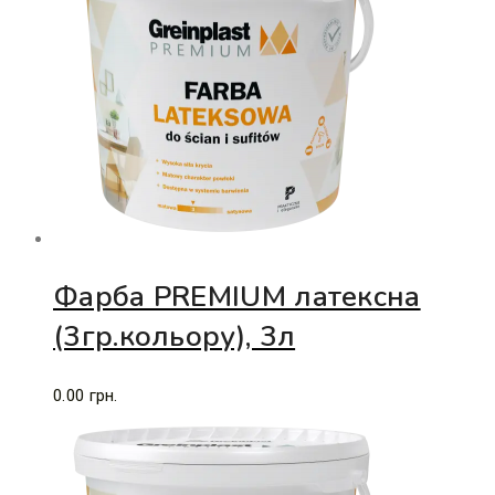
Фарба PREMIUM латексна
(3гр.кольору), 3л
0.00
грн.