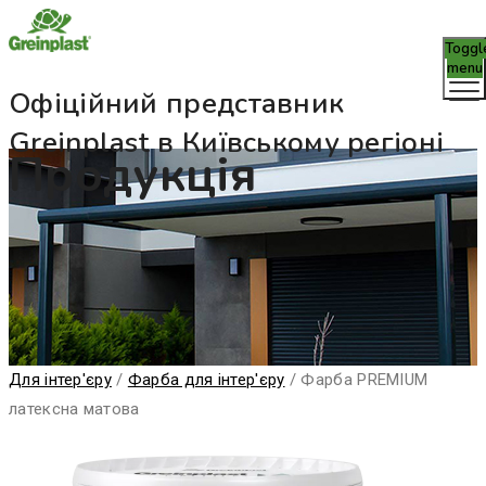
Toggl
menu
Офіційний представник
Greinplast в Київському регіоні
Продукція
Для інтер'єру
/
Фарба для інтер'єру
/
Фарба PREMIUM
латексна матова