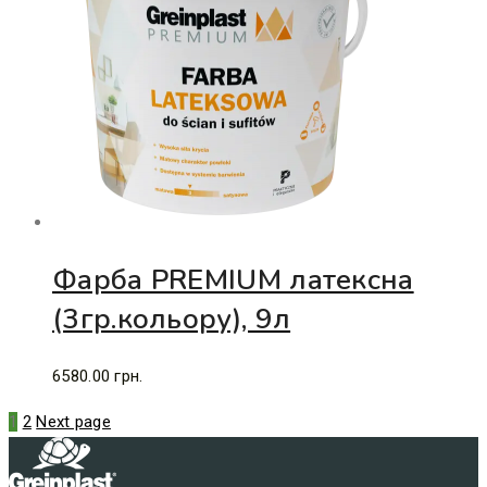
Фарба PREMIUM латексна
(3гр.кольору), 9л
6580.00
грн.
1
2
Next page