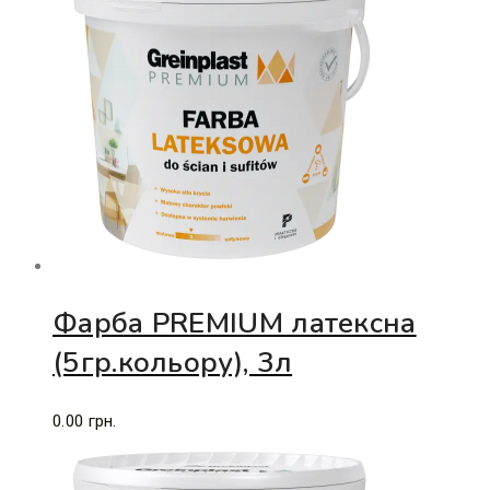
Фарба PREMIUM латексна
(5гр.кольору), 3л
0.00
грн.