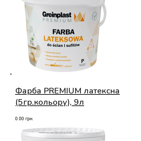
Фарба PREMIUM латексна
(5гр.кольору), 9л
0.00
грн.