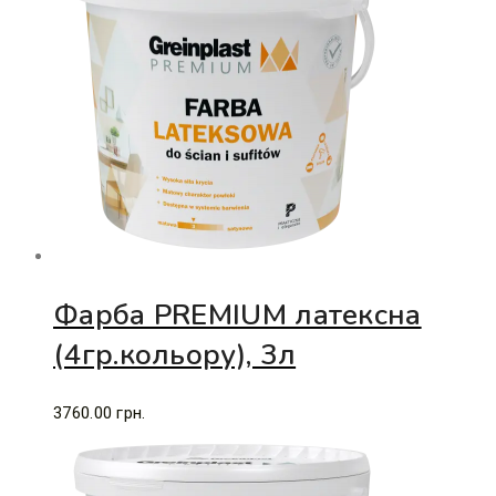
Фарба PREMIUM латексна
(4гр.кольору), 3л
3760.00
грн.