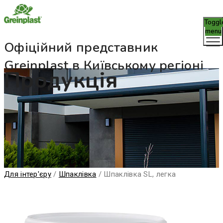
Toggl
menu
Офіційний представник
Greinplast в Київському регіоні
Продукція
Для інтер'єру
/
Шпаклівка
/
Шпаклівка SL, легка