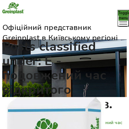
Toggl
menu
Офіційний представник
Greinplast в Київському регіоні
Posts classified
under:
Е -
подовжений час
відкритого
монтажу до 30хв.
Greinplast Service
>
Продукція
>
Е - подовжений час
відкритого монтажу до 30хв.