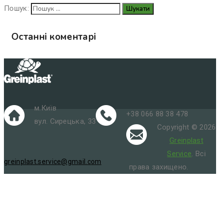
Пошук:
Останні коментарі
м.Київ
+38 066 88 38 478
вул. Сирецька, 33
Copyright © 2026
Greinplast
Service
. Всі
greinplast.service@gmail.com
права захищено.