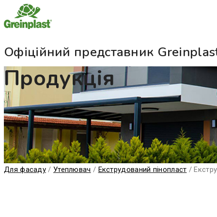
Офіційний представник Greinplast
Продукція
Для фасаду
/
Утеплювач
/
Екструдований пінопласт
/
Екстр