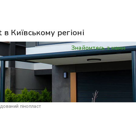
 в Київському регіоні
Знайомтесь з нами
удований пінопласт