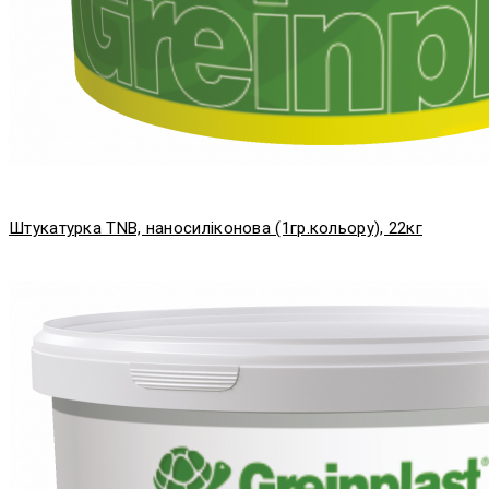
Штукатурка TNB, наносиліконова (1гр.кольору), 22кг