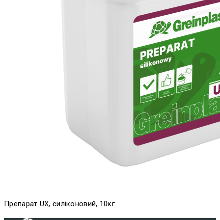
Препарат UХ, силіконовий, 10кг