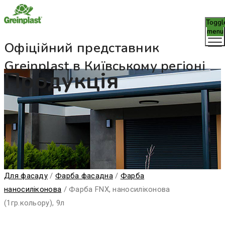
Toggl
menu
Офіційний представник
Greinplast в Київському регіоні
Продукція
Для фасаду
/
Фарба фасадна
/
Фарба
наносиліконова
/
Фарба FNX, наносиліконова
(1гр.кольору), 9л