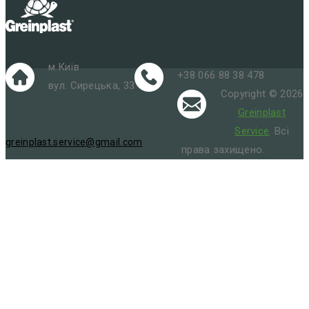
м.Київ
+38 066 88 38 478
вул. Сирецька, 33
Copyright © 2026
Greinplast
Service
. Всі
greinplast.service@gmail.com
права захищено.