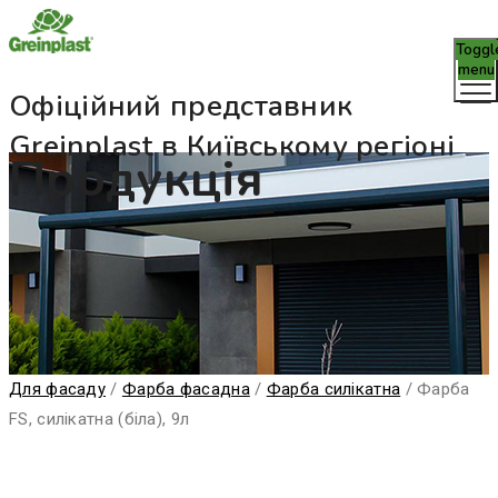
Toggl
menu
Офіційний представник
Greinplast в Київському регіоні
Продукція
Для фасаду
/
Фарба фасадна
/
Фарба силікатна
/
Фарба
FS, силікатна (біла), 9л