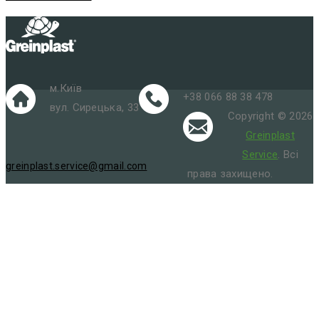
м.Київ
+38 066 88 38 478
вул. Сирецька, 33
Copyright © 2026
Greinplast
Service
. Всі
greinplast.service@gmail.com
права захищено.