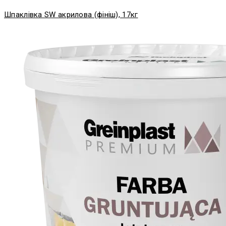
Шпаклівка SW акрилова (фініш), 17кг