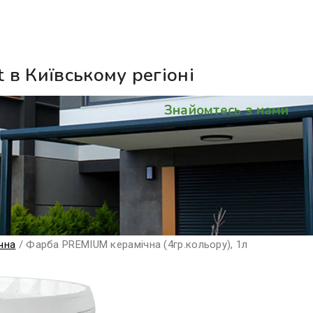
 в Київському регіоні
Знайомтесь з нами
чна
/
Фарба PREMIUM керамічна (4гр.кольору), 1л