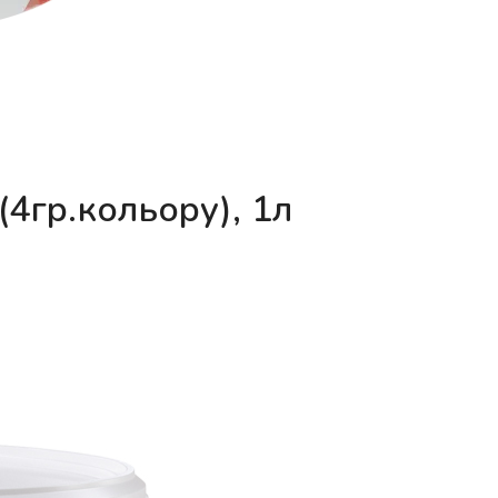
4гр.кольору), 1л