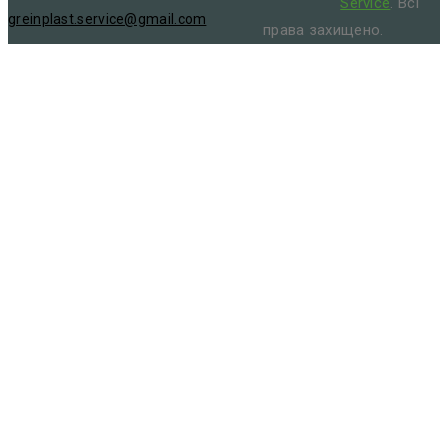
Service
. Всі
greinplast.service@gmail.com
права захищено.