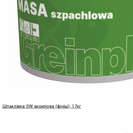
Шпаклівка SW акрилова (фініш), 17кг