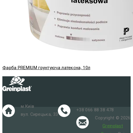
Фарба PREMIUM грунтуюча латексна, 10л
м.Київ
+38 066 88 38 478
вул. Сирецька, 33
Copyright © 2026
Greinplast