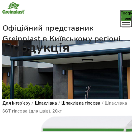
Toggl
menu
Офіційний представник
Greinplast в Київському регіоні
Продукція
Для інтер'єру
/
Шпаклівка
/
Шпаклівка гіпсова
/
Шпаклівка
SGT гіпсова (для швів), 20кг