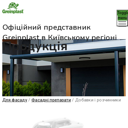
Toggl
menu
Офіційний представник
Greinplast в Київському регіоні
Продукція
Для фасаду
/
Фасадні препарати
/
Добавки і розчинники