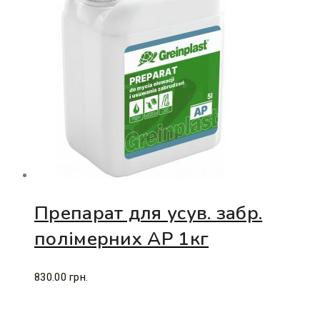
Препарат для усув. забр.
полімерних АР 1кг
830.00
грн.