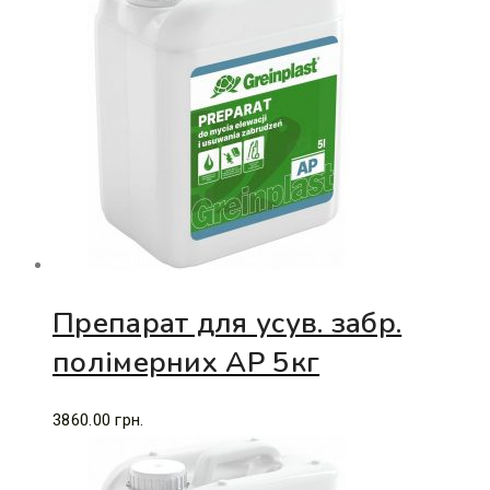
Препарат для усув. забр.
полімерних АР 5кг
3860.00
грн.