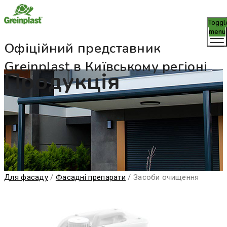
Toggl
menu
Офіційний представник
Greinplast в Київському регіоні
Продукція
Для фасаду
/
Фасадні препарати
/
Засоби очищення