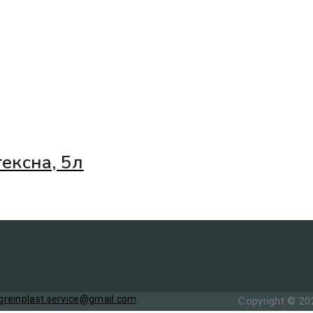
ексна, 5л
greinplast.service@gmail.com
Copyright © 2