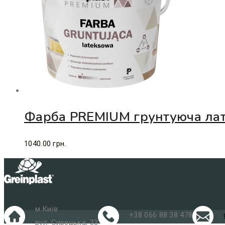
Фарба PREMIUM грунтуюча лат
1040.00
грн.
м.Київ
+38 066 88 38 478
вул. Сирецька, 33