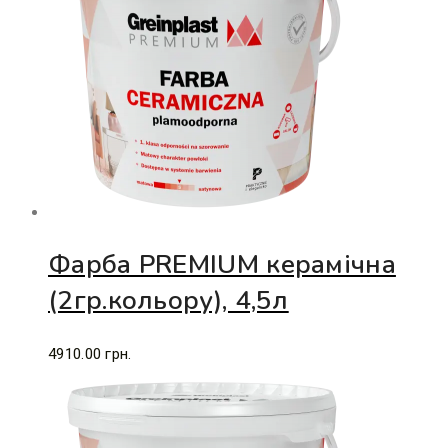
Фарба PREMIUM керамічна
(2гр.кольору), 4,5л
4910.00
грн.