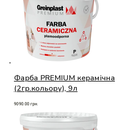
Фарба PREMIUM керамічна
(2гр.кольору), 9л
9090.00
грн.