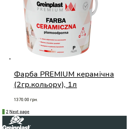
Фарба PREMIUM керамічна
(2гр.кольору), 1л
1370.00
грн.
1
2
Next page