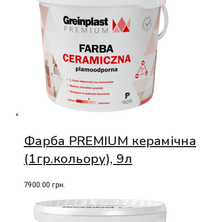
Фарба PREMIUM керамічна
(1гр.кольору), 9л
7900.00
грн.