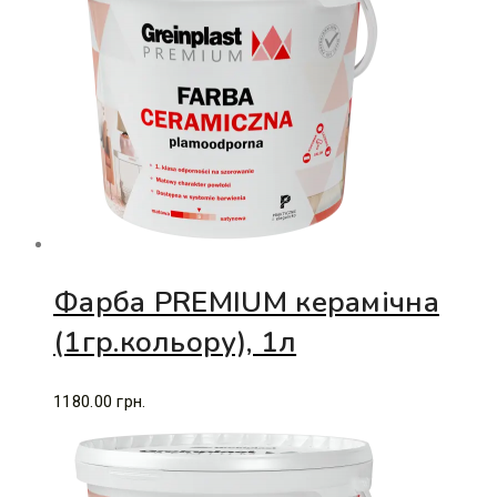
Фарба PREMIUM керамічна
(1гр.кольору), 1л
1180.00
грн.