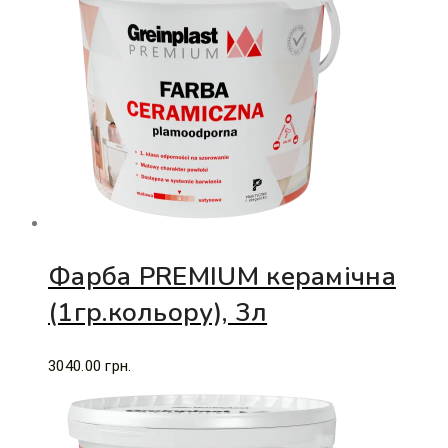
Фарба PREMIUM керамічна
(1гр.кольору), 3л
3040.00
грн.