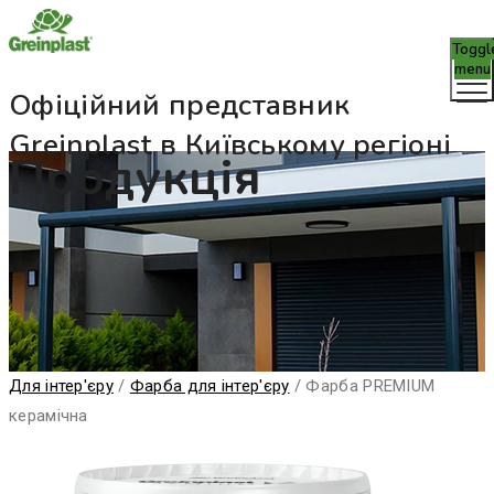
Toggl
menu
Офіційний представник
Greinplast в Київському регіоні
Продукція
Для інтер'єру
/
Фарба для інтер'єру
/
Фарба PREMIUM
керамічна