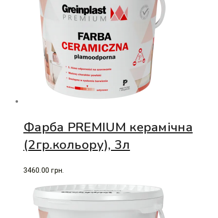
Фарба PREMIUM керамічна
(2гр.кольору), 3л
3460.00
грн.