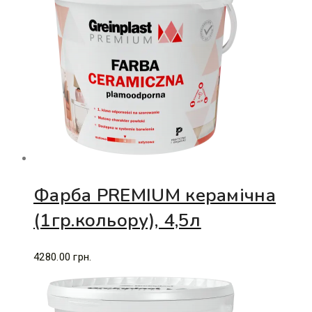
Фарба PREMIUM керамічна
(1гр.кольору), 4,5л
4280.00
грн.