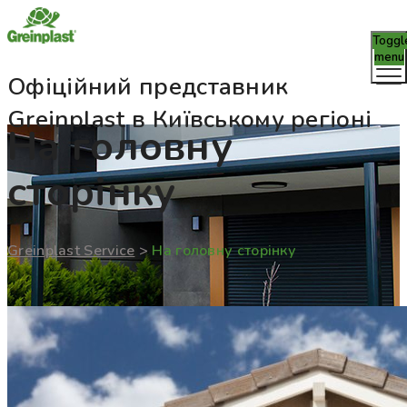
Toggl
menu
Офіційний представник
Greinplast в Київському регіоні
На головну
сторінку
Greinplast Service
>
На головну сторінку