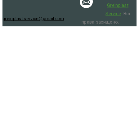
Greinplast
Service
. Всі
greinplast.service@gmail.com
права захищено.